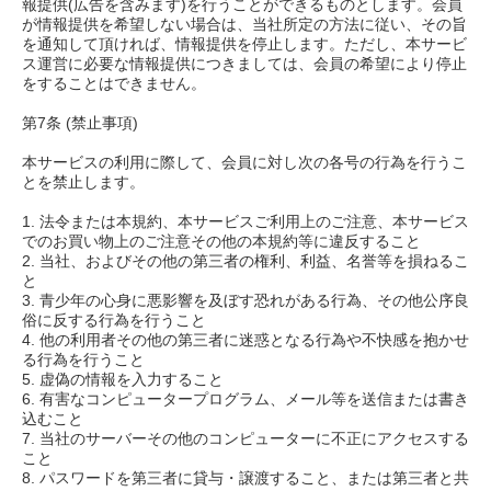
報提供(広告を含みます)を行うことができるものとします。会員
が情報提供を希望しない場合は、当社所定の方法に従い、その旨
を通知して頂ければ、情報提供を停止します。ただし、本サービ
ス運営に必要な情報提供につきましては、会員の希望により停止
をすることはできません。
第7条 (禁止事項)
本サービスの利用に際して、会員に対し次の各号の行為を行うこ
とを禁止します。
1. 法令または本規約、本サービスご利用上のご注意、本サービス
でのお買い物上のご注意その他の本規約等に違反すること
2. 当社、およびその他の第三者の権利、利益、名誉等を損ねるこ
と
3. 青少年の心身に悪影響を及ぼす恐れがある行為、その他公序良
俗に反する行為を行うこと
4. 他の利用者その他の第三者に迷惑となる行為や不快感を抱かせ
る行為を行うこと
5. 虚偽の情報を入力すること
6. 有害なコンピュータープログラム、メール等を送信または書き
込むこと
7. 当社のサーバーその他のコンピューターに不正にアクセスする
こと
8. パスワードを第三者に貸与・譲渡すること、または第三者と共