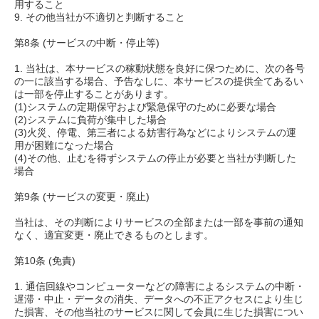
用すること
9. その他当社が不適切と判断すること
第8条 (サービスの中断・停止等)
1. 当社は、本サービスの稼動状態を良好に保つために、次の各号
の一に該当する場合、予告なしに、本サービスの提供全てあるい
は一部を停止することがあります。
(1)システムの定期保守および緊急保守のために必要な場合
(2)システムに負荷が集中した場合
(3)火災、停電、第三者による妨害行為などによりシステムの運
用が困難になった場合
(4)その他、止むを得ずシステムの停止が必要と当社が判断した
場合
第9条 (サービスの変更・廃止)
当社は、その判断によりサービスの全部または一部を事前の通知
なく、適宜変更・廃止できるものとします。
第10条 (免責)
1. 通信回線やコンピューターなどの障害によるシステムの中断・
遅滞・中止・データの消失、データへの不正アクセスにより生じ
た損害、その他当社のサービスに関して会員に生じた損害につい