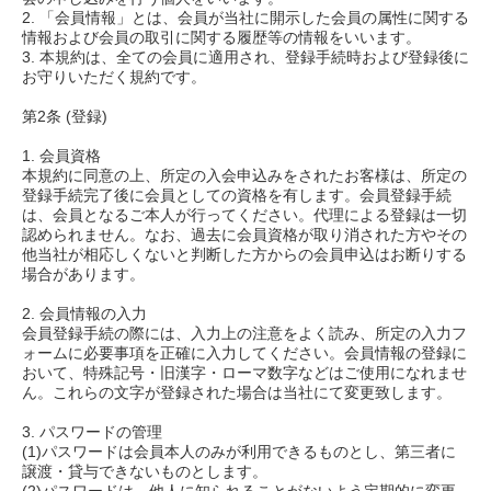
2. 「会員情報」とは、会員が当社に開示した会員の属性に関する
情報および会員の取引に関する履歴等の情報をいいます。
3. 本規約は、全ての会員に適用され、登録手続時および登録後に
お守りいただく規約です。
第2条 (登録)
1. 会員資格
本規約に同意の上、所定の入会申込みをされたお客様は、所定の
登録手続完了後に会員としての資格を有します。会員登録手続
は、会員となるご本人が行ってください。代理による登録は一切
認められません。なお、過去に会員資格が取り消された方やその
他当社が相応しくないと判断した方からの会員申込はお断りする
場合があります。
2. 会員情報の入力
会員登録手続の際には、入力上の注意をよく読み、所定の入力フ
ォームに必要事項を正確に入力してください。会員情報の登録に
おいて、特殊記号・旧漢字・ローマ数字などはご使用になれませ
ん。これらの文字が登録された場合は当社にて変更致します。
3. パスワードの管理
(1)パスワードは会員本人のみが利用できるものとし、第三者に
譲渡・貸与できないものとします。