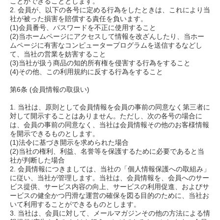
ことができることとします。
2. 会員が、以下の各号に定める行為をしたときは、これにより当
社が被った損害を賠償する責任を負います。
(1)会員番号、パスワードを不正に使用すること
(2)当ホームページにアクセスして情報を改ざんしたり、当ホー
ムページに有害なコンピュータープログラムを送信するなどし
て、当社の営業を妨害すること
(3)当社が扱う商品の知的所有権を侵害する行為をすること
(4)その他、この利用規約に反する行為をすること
第6条 (会員情報の取扱い)
1. 当社は、原則として会員情報を会員の事前の同意なく第三者に
対して開示することはありません。ただし、次の各号の場合に
は、会員の事前の同意なく、当社は会員情報その他のお客様情報
を開示できるものとします。
(1)法令に基づき開示を求められた場合
(2)当社の権利、利益、名誉等を保護するために必要であると当
社が判断した場合
2. 会員情報につきましては、当社の「個人情報保護への取組み」
に従い、当社が管理します。当社は、会員情報を、会員へのサー
ビス提供、サービス内容の向上、サービスの利用促進、およびサ
ービスの健全かつ円滑な運営の確保を図る目的のために、当社お
いて利用することができるものとします。
3. 当社は、会員に対して、メールマガジンその他の方法による情