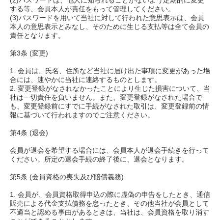
(2)パスワードは、他人に知られることがないよう定期的に変更
する等、会員本人が責任をもって管理してください。
(3)パスワードを用いて当社に対して行われた意思表示は、会員
本人の意思表示とみなし、そのために生じる支払等は全て会員の
責任となります。
第3条 (変更)
1. 会員は、氏名、住所など当社に届け出た事項に変更があった場
合には、速やかに当社に連絡するものとします。
2. 変更登録がなされなかったことにより生じた損害について、当
社は一切責任を負いません。また、変更登録がなされた場合で
も、変更登録前にすでに手続がなされた取引は、変更登録前の情
報に基づいて行われますのでご注意ください。
第4条 (退会)
会員が退会を希望する場合には、会員本人が退会手続きを行って
ください。所定の退会手続の終了後に、退会となります。
第5条 (会員資格の喪失及び賠償義務)
1. 会員が、会員資格取得申込の際に虚偽の申告をしたとき、通信
販売による代金支払債務を怠ったとき、その他当社が会員として
不適当と認める事由があるときは、当社は、会員資格を取り消す