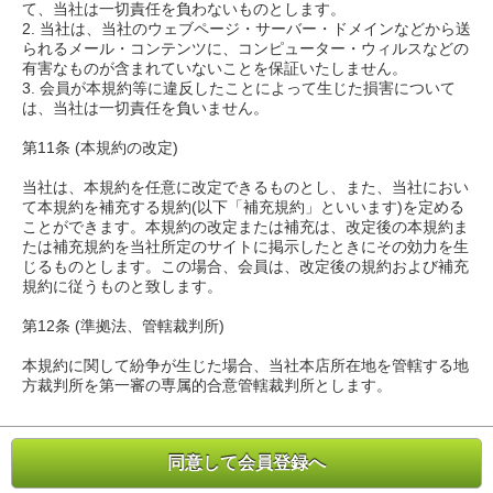
て、当社は一切責任を負わないものとします。
2. 当社は、当社のウェブページ・サーバー・ドメインなどから送
られるメール・コンテンツに、コンピューター・ウィルスなどの
有害なものが含まれていないことを保証いたしません。
3. 会員が本規約等に違反したことによって生じた損害について
は、当社は一切責任を負いません。
第11条 (本規約の改定)
当社は、本規約を任意に改定できるものとし、また、当社におい
て本規約を補充する規約(以下「補充規約」といいます)を定める
ことができます。本規約の改定または補充は、改定後の本規約ま
たは補充規約を当社所定のサイトに掲示したときにその効力を生
じるものとします。この場合、会員は、改定後の規約および補充
規約に従うものと致します。
第12条 (準拠法、管轄裁判所)
本規約に関して紛争が生じた場合、当社本店所在地を管轄する地
方裁判所を第一審の専属的合意管轄裁判所とします。
同意して会員登録へ