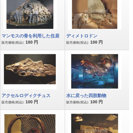
マンモスの骨を利用した住居
ディメトロドン
100
円
100
円
販売価格(税込):
販売価格(税込):
アクセルロディクチュス
水に戻った四肢動物
100
円
100
円
販売価格(税込):
販売価格(税込):