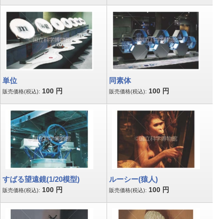
単位
同素体
100
円
100
円
販売価格(税込):
販売価格(税込):
すばる望遠鏡(1/20模型)
ルーシー(猿人)
100
円
100
円
販売価格(税込):
販売価格(税込):