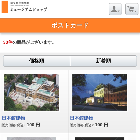
ポストカード
33
件
の商品がございます。
価格順
新着順
日本館建物
日本館建物
100
円
100
円
販売価格(税込):
販売価格(税込):