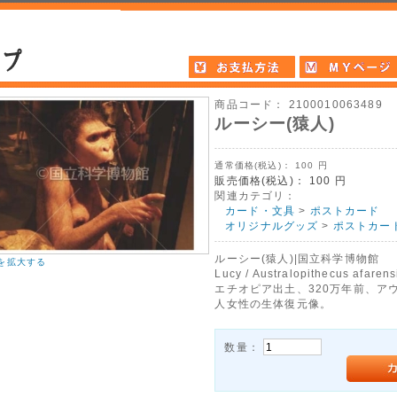
商品コード：
2100010063489
ルーシー(猿人)
通常価格(税込)：
100
円
販売価格(税込)：
100
円
関連カテゴリ：
カード・文具
>
ポストカード
オリジナルグッズ
>
ポストカー
ルーシー(猿人)|国立科学博物館
を拡大する
Lucy / Australopithecus afarens
エチオピア出土、320万年前、ア
人女性の生体復元像。
数量：