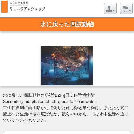
水に戻った四肢動物
水に戻った四肢動物(地球館B2F)|国立科学博物館
Secondery adaptation of tetrapods to life in water
古生代後期に両生類から進化した竜弓類と単弓類は、またたく間に
陸上へと生活の場を広げたが、彼らの中から、再び水中生活へ還っ
ていくものたちがいた。