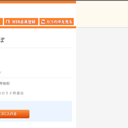
ぽ
ド
博物館
コロラド州産出