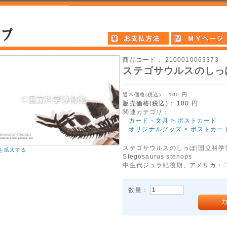
商品コード：
2100010063373
ステゴサウルスのしっ
通常価格(税込)：
100
円
販売価格(税込)：
100
円
関連カテゴリ：
カード・文具
>
ポストカード
オリジナルグッズ
>
ポストカー
ステゴサウルスのしっぽ|国立科学
を拡大する
Stegosaurus stenops
中生代ジュラ紀後期、アメリカ・
数量：